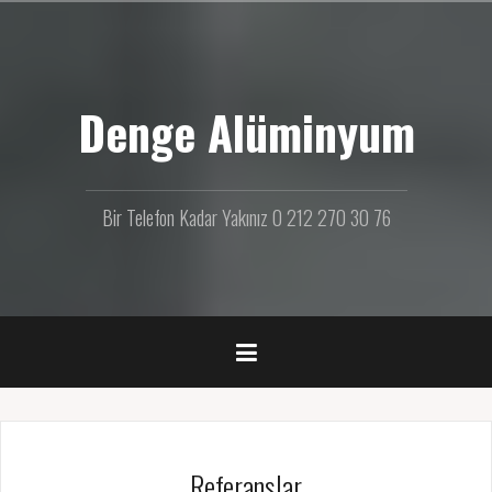
İ
ç
e
r
Denge Alüminyum
i
ğ
e
g
e
Bir Telefon Kadar Yakınız 0 212 270 30 76
ç
Referanslar